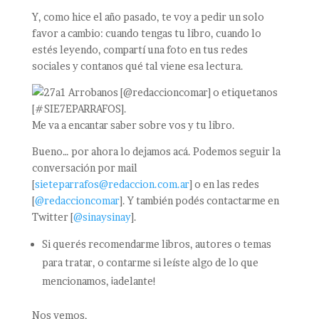
Y, como hice el año pasado, te voy a pedir un solo
favor a cambio: cuando tengas tu libro, cuando lo
estés leyendo, compartí una foto en tus redes
sociales y contanos qué tal viene esa lectura.
Arrobanos [@redaccioncomar] o etiquetanos
[#SIE7EPARRAFOS].
Me va a encantar saber sobre vos y tu libro.
Bueno… por ahora lo dejamos acá. Podemos seguir la
conversación por mail
[
sieteparrafos@redaccion.com.ar
] o en las redes
[
@redaccioncomar
]. Y también podés contactarme en
Twitter [
@sinaysinay
].
Si querés recomendarme libros, autores o temas
para tratar, o contarme si leíste algo de lo que
mencionamos, ¡adelante!
Nos vemos,