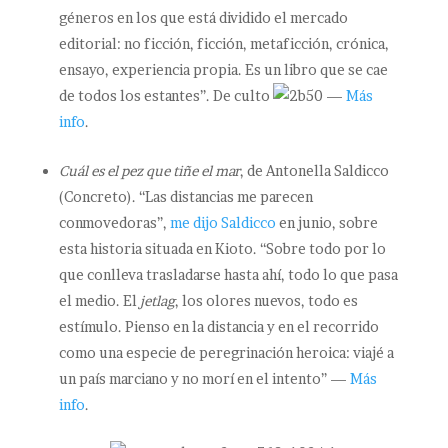
géneros en los que está dividido el mercado
editorial: no ficción, ficción, metaficción, crónica,
ensayo, experiencia propia. Es un libro que se cae
de todos los estantes”. De culto
—
Más
info
.
Cuál es el pez que tiñe el mar
, de Antonella Saldicco
(Concreto). “Las distancias me parecen
conmovedoras”,
me dijo Saldicco
en junio, sobre
esta historia situada en Kioto. “Sobre todo por lo
que conlleva trasladarse hasta ahí, todo lo que pasa
el medio. El
jetlag
, los olores nuevos, todo es
estímulo. Pienso en la distancia y en el recorrido
como una especie de peregrinación heroica: viajé a
un país marciano y no morí en el intento” —
Más
info
.