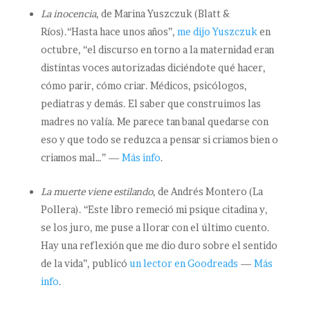
La inocencia
, de Marina Yuszczuk (Blatt &
Ríos).“Hasta hace unos años”,
me dijo Yuszczuk
en
octubre, “el discurso en torno a la maternidad eran
distintas voces autorizadas diciéndote qué hacer,
cómo parir, cómo criar. Médicos, psicólogos,
pediatras y demás. El saber que construimos las
madres no valía. Me parece tan banal quedarse con
eso y que todo se reduzca a pensar si criamos bien o
criamos mal…” —
Más info
.
La muerte viene estilando
, de Andrés Montero (La
Pollera). “Este libro remeció mi psique citadina y,
se los juro, me puse a llorar con el último cuento.
Hay una reflexión que me dio duro sobre el sentido
de la vida”, publicó
un lector en Goodreads
—
Más
info
.