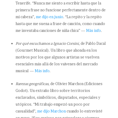
Tenerife. “Nunca me siento a escribir hasta que la
primera frase no funcione perfectamente dentro de
mi cabeza”,
me dijo en junio
. “La repito y la repito
hasta que me suena a frase de canción, como cuando
me inventaba canciones de niña chica” —
Más info
.
Por qué escuchamos a Ignacio Corsini
, de Pablo Dacal
(Gourmet Musical). Un libro que ahonda en los
motivos por los que algunos artistas se vuelven
esenciales más allá de los vaivenes del mercado
musical —
Más info
.
Rarezas geográficas
, de Olivier Marchon (Ediciones
Godot). Un extraño libro sobre territorios
enclavados, simbólicos, disputados, especiales y
utópicos. “Mi trabajo empezó un poco por
casualidad”,
me dijo Marchon
cuando lo entrevisté
en mayo. “Soy curioso por naturaleza y siempre