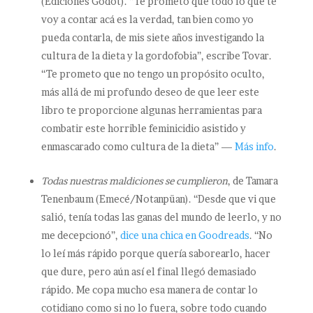
(Ediciones Godot). “Te prometo que todo lo que te
voy a contar acá es la verdad, tan bien como yo
pueda contarla, de mis siete años investigando la
cultura de la dieta y la gordofobia”, escribe Tovar.
“Te prometo que no tengo un propósito oculto,
más allá de mi profundo deseo de que leer este
libro te proporcione algunas herramientas para
combatir este horrible feminicidio asistido y
enmascarado como cultura de la dieta” —
Más info
.
Todas nuestras maldiciones se cumplieron
, de Tamara
Tenenbaum (Emecé/Notanpüan). “Desde que vi que
salió, tenía todas las ganas del mundo de leerlo, y no
me decepcionó”,
dice una chica en Goodreads
. “No
lo leí más rápido porque quería saborearlo, hacer
que dure, pero aún así el final llegó demasiado
rápido. Me copa mucho esa manera de contar lo
cotidiano como si no lo fuera, sobre todo cuando