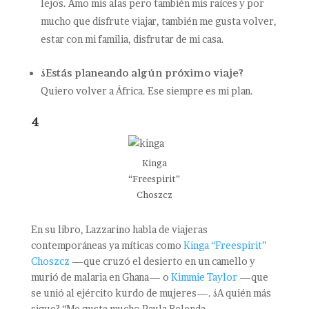
lejos. Amo mis alas pero también mis raíces y por
mucho que disfrute viajar, también me gusta volver,
estar con mi familia, disfrutar de mi casa.
¿Estás planeando algún próximo viaje?
Quiero volver a África. Ese siempre es mi plan.
4
Kinga
“Freespirit”
Choszcz
En su libro, Lazzarino habla de viajeras
contemporáneas ya míticas como
Kinga “Freespirit”
Choszcz
—que cruzó el desierto en un camello y
murió de malaria en Ghana— o
Kimmie Taylor
—que
se unió al ejército kurdo de mujeres—. ¿A quién más
sigue? “Me gusta mucho Paula Belenda