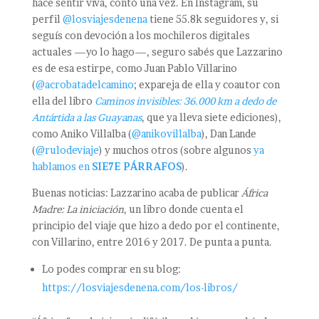
hace sentir viva, contó una vez. En Instagram, su
perfil
@losviajesdenena
tiene 55.8k seguidores y, si
seguís con devoción a los mochileros digitales
actuales —yo lo hago—, seguro sabés que Lazzarino
es de esa estirpe, como Juan Pablo Villarino
(
@acrobatadelcamino
; expareja de ella y coautor con
ella del libro
Caminos invisibles: 36.000 km a dedo de
Antártida a las Guayanas
, que ya lleva siete ediciones),
como Aniko Villalba (
@anikovillalba
), Dan Lande
(
@rulodeviaje
) y muchos otros (sobre algunos
ya
hablamos en
SIE7E PÁRRAFOS
).
Buenas noticias: Lazzarino acaba de publicar
África
Madre: La iniciación
, un libro donde cuenta el
principio del viaje que hizo a dedo por el continente,
con Villarino, entre 2016 y 2017. De punta a punta.
Lo podes comprar en su blog:
https://losviajesdenena.com/los-libros/