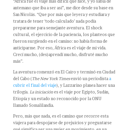
“África fue el viaje más difícil que hice, y yo sabía de
antemano que iba a ser así”, me dice desde su base en
San Nicolás. “Que por más que leyera y estudiara y
tratara de tener ‘todo calculado’ nada podía
prepararme para semejante aventura. El shock
cultural, el ejercicio de la paciencia, los planteos que
fueron surgiendo en el camino: no había forma de
anticiparme. Por eso, África es el viaje de mi vida.
Crecí mucho, (des)aprendí mucho, disfruté mucho
más”.
La aventura comenzó en El Cairo y terminó en Ciudad
del Cabo (
The New York Times
envió un periodista
a
cubrir el final del viaje
), y Lazzarino planea hacer una
trilogía.
La iniciación
es el viaje por Egipto, Sudán,
Etiopía y un estado no reconocido por la ONU
llamado Somalilandia.
Pero, más que nada, es el camino que recorre esta
viajera para despojarse de prejuicios y preguntarse
qué significa ser una mujer en movimiento, en un