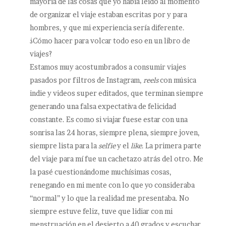
mayoría de las cosas que yo había leído al momento
de organizar el viaje estaban escritas por y para
hombres, y que mi experiencia sería diferente.
¿Cómo hacer para volcar todo eso en un libro de
viajes?
Estamos muy acostumbrados a consumir viajes
pasados por filtros de Instagram,
reels
con música
indie y videos super editados, que terminan siempre
generando una falsa expectativa de felicidad
constante. Es como si viajar fuese estar con una
sonrisa las 24 horas, siempre plena, siempre joven,
siempre lista para la
selfie
y el
like
. La primera parte
del viaje para mí fue un cachetazo atrás del otro. Me
la pasé cuestionándome muchísimas cosas,
renegando en mi mente con lo que yo consideraba
“normal” y lo que la realidad me presentaba. No
siempre estuve feliz, tuve que lidiar con mi
menstruación en el desierto a 40 grados y escuchar