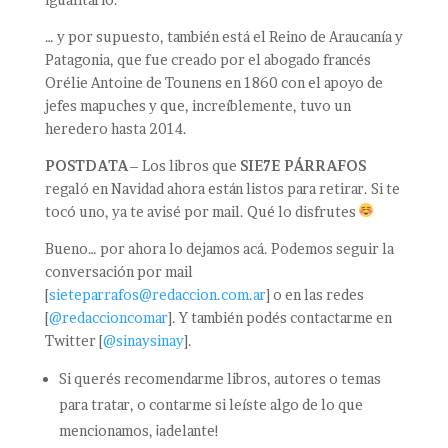
… y por supuesto, también está el Reino de Araucanía y
Patagonia, que fue creado por el abogado francés
Orélie Antoine de Tounens en 1860 con el apoyo de
jefes mapuches y que, increíblemente, tuvo un
heredero hasta 2014.
POSTDATA
– Los libros que
SIE7E PÁRRAFOS
regaló en Navidad ahora están listos para retirar. Si te
tocó uno, ya te avisé por mail. Qué lo disfrutes
Bueno… por ahora lo dejamos acá. Podemos seguir la
conversación por mail
[
sieteparrafos@redaccion.com.ar
] o en las redes
[
@redaccioncomar
]. Y también podés contactarme en
Twitter [
@sinaysinay
].
Si querés recomendarme libros, autores o temas
para tratar, o contarme si leíste algo de lo que
mencionamos, ¡adelante!