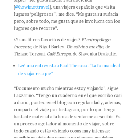
[
@howimettravel
], una viajera española que visita
lugares ‘peligrosos’”, me dice. “Me gusta su audacia
pero, sobre todo, me gusta que se involucra con los
lugares que recorre”.
¿Y sus libros favoritos de viajes?
El antropólogo
inocente
, de Nigel Barley.
Un adivino me dijo
, de
Tiziano Terzani.
Café Europa
, de Slavenka Drakulic.
Leé una entrevista a Paul Theroux: “La forma ideal
de viajar es a pie”
“Documento mucho mientras estoy viajando”, sigue
Lazzarino. “Tengo un cuaderno en el que escribo casi
a diario, posteo en el blog con regularidad y, además,
comparto el viaje por Instagram, por lo que tengo
bastante material a la hora de sentarme a escribir. Es
un proceso agotador al momento de viajar, sobre
todo cuando estás viviendo cosas muy intensas:
escribir es vivir dos veces y no siempre me daban