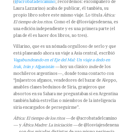
(
@acrobatadelcamino
; recordemos: excompañero de
Laura Lazzarino) acaba de publicar, él también, su
propio libro sobre este mismo viaje. Lo titula
África:
El tiempo de los ritos
. Como el de @losviajesdenena, es
una edición independiente y es una primera parte (el
plan de él es hacer dos libros, no tres).
Villarino, que es un nómada orgulloso de serlo y que
está planeando ahora un viaje a Asia central, escribió
Vagabundeando en el Eje del Mal: Un viaje a dedo en
Irak, Irán y Afganistán
—hoy un clásico
indie
de los
mochileros argentinos—, donde toma contacto con
“[m]aestros afganos, vendedores del bazar de Aleppo,
amables clanes beduinos de Siria, granjeros que
absortos en su Sahara me preguntaban si en Argentina
también había estrellas o miembros de la inteligencia
siria encargados de perseguirme”.
África: El tiempo de los ritos
—de @acrobatadelcamino
— y
África Madre: La iniciación
—de @losviajesdenena
— son dos miradas distintas de una misma peripecia.