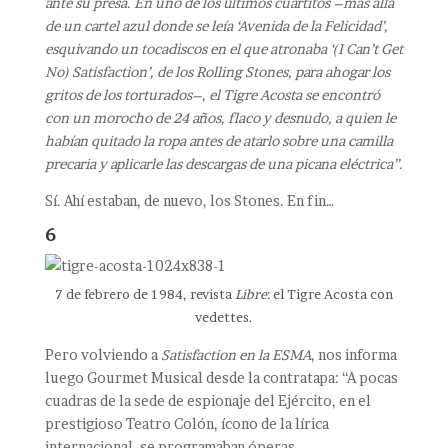
ante su presa. En uno de los últimos cuartitos –más allá
de un cartel azul donde se leía ‘Avenida de la Felicidad’,
esquivando un tocadiscos en el que atronaba ‘(I Can’t Get
No) Satisfaction’, de los Rolling Stones, para ahogar los
gritos de los torturados–, el Tigre Acosta se encontró
con un morocho de 24 años, flaco y desnudo, a quien le
habían quitado la ropa antes de atarlo sobre una camilla
precaria y aplicarle las descargas de una picana eléctrica”.
Sí. Ahí estaban, de nuevo, los Stones. En fin…
6
7 de febrero de 1984, revista
Libre
: el Tigre Acosta con
vedettes.
Pero volviendo a
Satisfaction en la ESMA
, nos informa
luego Gourmet Musical desde la contratapa: “A pocas
cuadras de la sede de espionaje del Ejército, en el
prestigioso Teatro Colón, ícono de la lírica
internacional, se programaban óperas