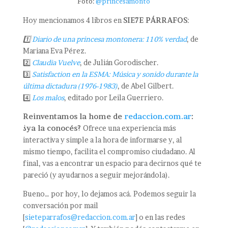
Foto:
@princesamonto
Hoy mencionamos 4 libros en
SIE7E PÁRRAFOS
:
1️⃣
Diario de una princesa montonera: 110% verdad
, de
Mariana Eva Pérez.
2️⃣
Claudia Vuelve
, de Julián Gorodischer.
3️⃣
Satisfaction en la ESMA: Música y sonido durante la
última dictadura (1976-1983)
, de Abel Gilbert.
4️⃣
Los malos
, editado por Leila Guerriero.
Reinventamos la home de
redaccion.com.ar
:
¿ya la conocés?
Ofrece una experiencia más
interactiva y simple a la hora de informarse y, al
mismo tiempo, facilita el compromiso ciudadano. Al
final, vas a encontrar un espacio para decirnos qué te
pareció (y ayudarnos a seguir mejorándola).
Bueno… por hoy, lo dejamos acá. Podemos seguir la
conversación por mail
[
sieteparrafos@redaccion.com.ar
] o en las redes