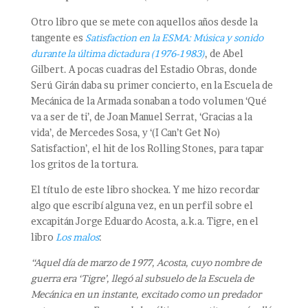
Otro libro que se mete con aquellos años desde la
tangente es
Satisfaction en la ESMA: Música y sonido
durante la última dictadura (1976-1983)
, de Abel
Gilbert. A pocas cuadras del Estadio Obras, donde
Serú Girán daba su primer concierto, en la Escuela de
Mecánica de la Armada sonaban a todo volumen ‘Qué
va a ser de ti’, de Joan Manuel Serrat, ‘Gracias a la
vida’, de Mercedes Sosa, y ‘(I Can’t Get No)
Satisfaction’, el hit de los Rolling Stones, para tapar
los gritos de la tortura.
El título de este libro shockea. Y me hizo recordar
algo que escribí alguna vez, en un perfil sobre el
excapitán Jorge Eduardo Acosta, a.k.a. Tigre, en el
libro
Los malos
:
“Aquel día de marzo de 1977, Acosta, cuyo nombre de
guerra era ‘Tigre’, llegó al subsuelo de la Escuela de
Mecánica en un instante, excitado como un predador