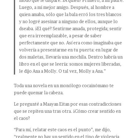
modo que le disparé. ¿A quién? Primero, a mi padre.
Luego, a mi mejor amigo. Después, al hombre a
quien amaba, sólo que la bala erró los tres blancos
y no logré asesinar a ninguno de ellos, aunque lo
dseaba. ¿El qué? Sentirme amada, protegida; sentir
que era irreemplazable, a pesar de saber
perfectamente que no. Así era como imaginaba que
volvería a presentarme en tu puerta: en lugar de
dos maletas, llevaría una mochila. Dentro habría un
libro en el que se leería: somos mujeres liberadas,
le dijo Ana a Molly. O tal vez, Molly a Ana.”
Toda una novela en un monólogo cocainómano te
puede quemar la cabeza.
Le pregunté a Maayan Eitan por esas contradicciones
que se repiten una tras otra. ¿Cómo crear sentido en
el caos?
“Para mí, relatar este caos es el punto”, me dijo,
“realmente no hay un sentido en el tipo de violencia