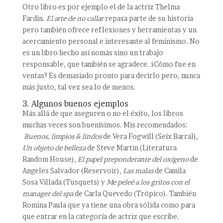
Otro libro es por ejemplo el de la actriz Thelma
Fardin.
El arte de no callar
repasa parte de su historia
pero también ofrece reflexiones y herramientas y un
acercamiento personal e interesante al feminismo. No
es un libro hecho así nomás sino un trabajo
responsable, que también se agradece. ¿Cómo fue en
ventas? Es demasiado pronto para decirlo pero, nunca
más justo, tal vez sea lo de menos.
3. Algunos buenos ejemplos
Más allá de que aseguren o no el éxito, los libros
muchas veces son buenísimos. Mis recomendados:
Buenos, limpios & lindos
de Vera Fogwill (Seix Barral),
Un objeto de belleza
de Steve Martin (Literatura
Random House),
El papel preponderante del oxígeno
de
Angeles Salvador (Reservoir),
Las malas
de Camila
Sosa Villada (Tusquets) y
Me peleé a los gritos con el
manager del spa
de Carla Quevedo (Trópico). También
Romina Paula que ya tiene una obra sólida como para
que entrar en la categoría de actriz que escribe.