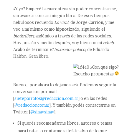
¿Y yo? Empecé la cuarentena sin poder concentrarme,
sin avanzar con casi ningún libro. De esos tiempos
nebulosos recuerdo
Lo viral
, de Jorge Carrión, y me
veo a mí mismo como hipnotizado, siguiendo el
biothriller
pandémico a través de las redes sociales.
Hoy, un año y medio después, voy bien con mi
rehab
.
Acabo de terminar
El boxeador polaco
, de Eduardo
Halfon. Gran libro.
¿Con qué sigo?
Escucho propuestas
Bueno… por ahora lo dejamos acá. Podemos seguir la
conversación por mail
[
sieteparrafos@redaccion.com.ar
] o en las redes
[
@redaccioncomar
]. Y también podés contactarme en
Twitter [
@sinaysinay
].
Si querés recomendarme libros, autores o temas
para tratar, o contarme si leíste algo de lo que