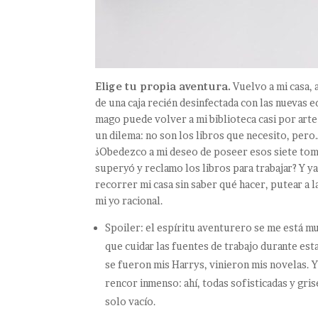
Elige tu propia aventura.
Vuelvo a mi casa, a
de una caja recién desinfectada con las nuevas e
mago puede volver a mi biblioteca casi por art
un dilema: no son los libros que necesito, pero
¿Obedezco a mi deseo de poseer esos siete tom
superyó y reclamo los libros para trabajar? Y y
recorrer mi casa sin saber qué hacer, putear a 
mi yo racional.
Spoiler: el espíritu aventurero se me está mu
que cuidar las fuentes de trabajo durante esta
se fueron mis Harrys, vinieron mis novelas. 
rencor inmenso: ahí, todas sofisticadas y gri
solo vacío.