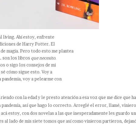
l living. Ahí estoy, enfrente
diciones de Harry Potter. El
e de magia. Pero todo esto me plantea
… son los libros
que
necesito
.
os o sigo los consejos de mi
a sé cómo sigue esto. Voy a
la pandemia, voy a pelearme con
riendo con la edad y le presto atención a esa voz que me dice que h
 pandemia, así que hago lo correcto. Arreglé el error, llamé, vinier
Y acá estoy, con dos novelas a las que inesperadamente les guardo u
ses al lado de mis siete tomos que así como vinieron partieron, dejan