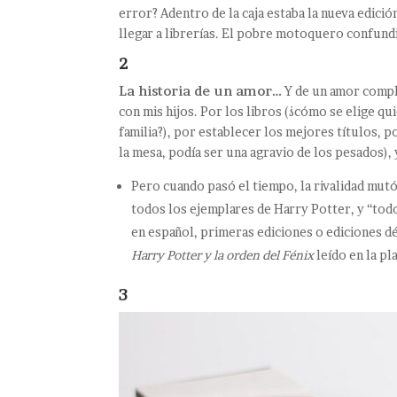
error? Adentro de la caja estaba la nueva edici
llegar a librerías. El pobre motoquero confund
2
La historia de un amor…
Y de un amor compli
con mis hijos. Por los libros (¿cómo se elige qu
familia?), por establecer los mejores títulos, p
la mesa, podía ser una agravio de los pesados), y
Pero cuando pasó el tiempo, la rivalidad mutó
todos los ejemplares de Harry Potter, y “todos
en español, primeras ediciones o ediciones d
Harry Potter y la orden del Fénix
leído en la p
3