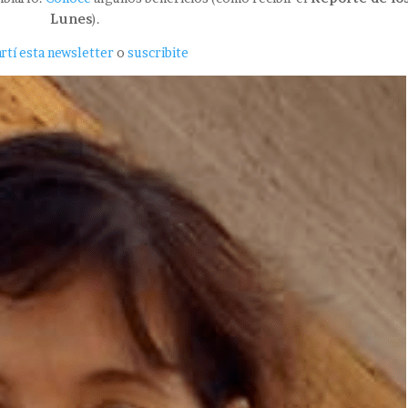
Lunes
).
tí esta newsletter
o
suscribite