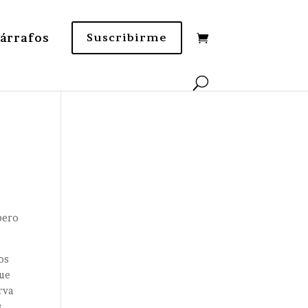
Párrafos
Suscribirme
 pero
nos
que
rva
s