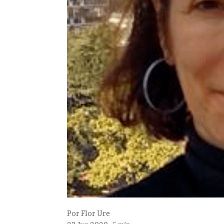
Por
Flor Ure