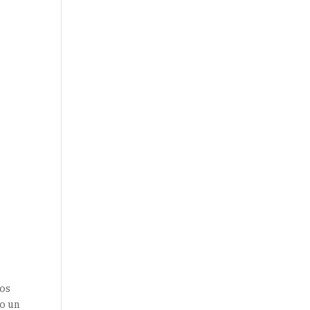
los
do un