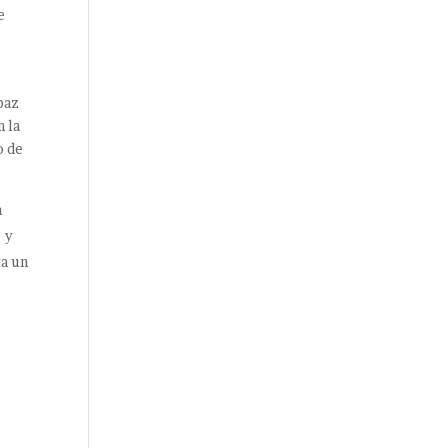
e
paz
n la
o de
a
! y
ta un