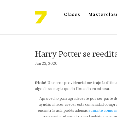
Clases
Masterclas
Harry Potter se reedit
Jun 23, 2020
¡Hola!
Un error providencial me trajo la últim
algo de su magia quedó flotando en mi casa.
Aprovecho para agradecerte por ser parte 
ayudás a hacer crecer esta comunidad compro
encontrás acá, podés además
sumarte como 
para contar el mundo, sino también para ca