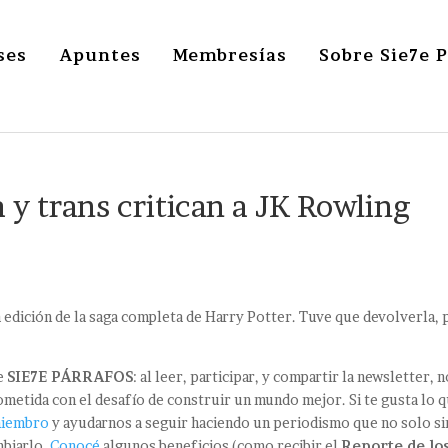
ses
Apuntes
Membresías
Sobre Sie7e 
a y trans critican a JK Rowling
a edición de la saga completa de Harry Potter. Tuve que devolverla,
de
SIE7E PÁRRAFOS
: al leer, participar, y compartir la newsletter, 
metida con el desafío de construir un mundo mejor. Si te gusta lo 
miembro
y ayudarnos a seguir haciendo un periodismo que no solo si
mbiarlo.
Conocé
algunos beneficios (como recibir el
Reporte de lo