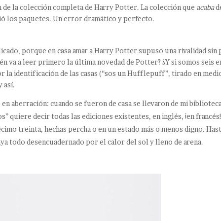
ón de la colección completa de Harry Potter. La colección que
acaba
d
ió los paquetes. Un error dramático y perfecto.
cado, porque en casa amar a Harry Potter supuso una rivalidad sin 
ién va a leer primero la última novedad de Potter? ¿Y si somos seis e
or la identificación de las casas (“sos un Hufflepuff”, tirado en medi
 así.
 en aberración: cuando se fueron de casa se llevaron de mi bibliotec
” quiere decir todas las ediciones existentes, en inglés, ¡en francés
écimo treinta, hechas percha o en un estado más o menos digno. Has
laya todo desencuadernado por el calor del sol y lleno de arena.