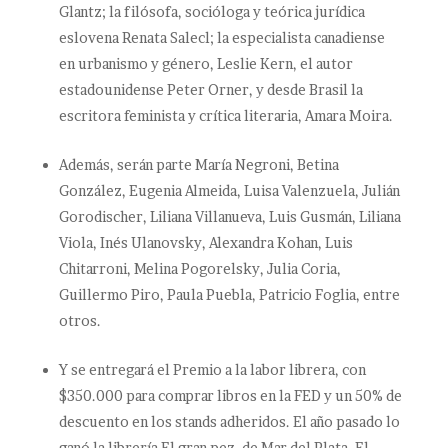
Glantz; la filósofa, socióloga y teórica jurídica
eslovena Renata Salecl; la especialista canadiense
en urbanismo y género, Leslie Kern, el autor
estadounidense Peter Orner, y desde Brasil la
escritora feminista y crítica literaria, Amara Moira.
Además, serán parte María Negroni, Betina
González, Eugenia Almeida, Luisa Valenzuela, Julián
Gorodischer, Liliana Villanueva, Luis Gusmán, Liliana
Viola, Inés Ulanovsky, Alexandra Kohan, Luis
Chitarroni, Melina Pogorelsky, Julia Coria,
Guillermo Piro, Paula Puebla, Patricio Foglia, entre
otros.
Y se entregará el Premio a la labor librera, con
$350.000 para comprar libros en la FED y un 50% de
descuento en los stands adheridos. El año pasado lo
ganó la librería El gran pez, de Mar del Plata. El