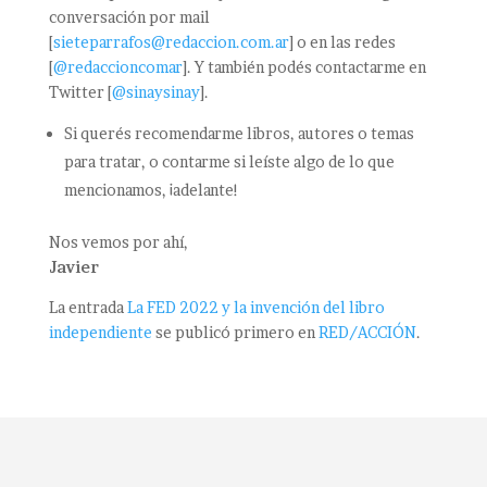
conversación por mail
[
sieteparrafos@redaccion.com.ar
] o en las redes
[
@redaccioncomar
]. Y también podés contactarme en
Twitter [
@sinaysinay
].
Si querés recomendarme libros, autores o temas
para tratar, o contarme si leíste algo de lo que
mencionamos, ¡adelante!
Nos vemos por ahí,
Javier
La entrada
La FED 2022 y la invención del libro
independiente
se publicó primero en
RED/ACCIÓN
.