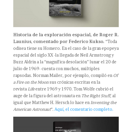
Historia de la exploración espacial, de Roger R.
Launius
,
comentado por Federico Kukso.
“Toda
odisea tiene su Homero. En el caso de la gran epopeya
espacial del siglo XX -la llegada de Neil Armstrong y
Buzz Aldrin a la “magnífica desolación” lunar el 20 de
julio de 1969- cuenta con muchos, múltiples
rapsodas. Norman Mailer, por ejemplo, compiló en
Of
a Fire on the Moon
sus crónicas escritas en la
revista
Life
entre 1969 y 1970. Tom Wolfe cubrió el
auge de la figura del astronauta en
The Right Stuff,
al
igual que Matthew H. Hersch lo hace en
Inventing the
American Astronaut
“.
Aquí, el comentario completo.