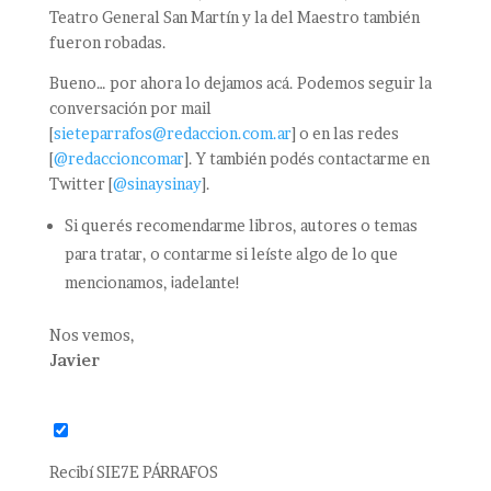
Teatro General San Martín y la del Maestro también
fueron robadas.
Bueno… por ahora lo dejamos acá. Podemos seguir la
conversación por mail
[
sieteparrafos@redaccion.com.ar
] o en las redes
[
@redaccioncomar
]. Y también podés contactarme en
Twitter [
@sinaysinay
].
Si querés recomendarme libros, autores o temas
para tratar, o contarme si leíste algo de lo que
mencionamos, ¡adelante!
Nos vemos,
Javier
Recibí SIE7E PÁRRAFOS