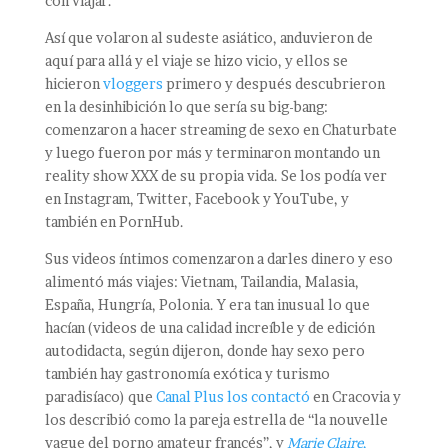
con viajar.
Así que volaron al sudeste asiático, anduvieron de
aquí para allá y el viaje se hizo vicio, y ellos se
hicieron
vloggers
primero y después descubrieron
en la desinhibición lo que sería su big-bang:
comenzaron a hacer streaming de sexo en Chaturbate
y luego fueron por más y terminaron montando un
reality show XXX de su propia vida. Se los podía ver
en Instagram, Twitter, Facebook y YouTube, y
también en PornHub.
Sus videos íntimos comenzaron a darles dinero y eso
alimentó más viajes: Vietnam, Tailandia, Malasia,
España, Hungría, Polonia. Y era tan inusual lo que
hacían (videos de una calidad increíble y de edición
autodidacta, según dijeron, donde hay sexo pero
también hay gastronomía exótica y turismo
paradisíaco) que
Canal Plus los contactó
en Cracovia y
los describió como la pareja estrella de “la nouvelle
vague del porno amateur francés”, y
Marie Claire
,