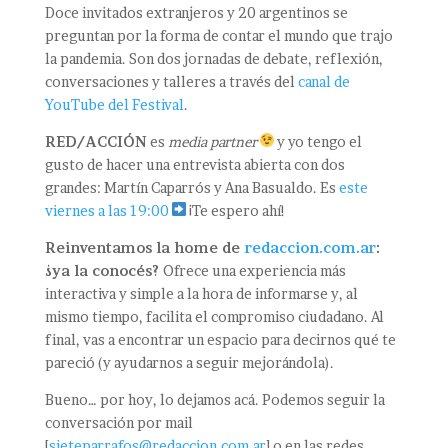
Doce invitados extranjeros y 20 argentinos se
preguntan por la forma de contar el mundo que trajo
la pandemia. Son dos jornadas de debate, reflexión,
conversaciones y talleres a través del
canal de
YouTube del Festival
.
RED/ACCIÓN
es
media partner
y yo tengo el
gusto de hacer una entrevista abierta con dos
grandes: Martín Caparrós y Ana Basualdo. Es
este
viernes a las 19:00
¡Te espero ahí!
Reinventamos la home de
redaccion.com.ar
:
¿ya la conocés?
Ofrece una experiencia más
interactiva y simple a la hora de informarse y, al
mismo tiempo, facilita el compromiso ciudadano. Al
final, vas a encontrar un espacio para decirnos qué te
pareció (y ayudarnos a seguir mejorándola).
Bueno… por hoy, lo dejamos acá. Podemos seguir la
conversación por mail
[
sieteparrafos@redaccion.com.ar
] o en las redes