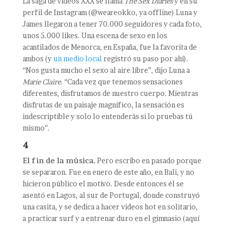
La saga de videos XXX se llama
The Sex Diaries
y en su
perfil de Instagram (@weareokko, ya offline) Luna y
James llegaron a tener 70.000 seguidores y cada foto,
unos 5.000 likes. Una escena de sexo en los
acantilados de Menorca, en España, fue la favorita de
ambos (y
un medio local
registró su paso por ahí).
“Nos gusta mucho el sexo al aire libre”, dijo Luna a
Marie Claire
. “Cada vez que tenemos sensaciones
diferentes, disfrutamos de nuestro cuerpo. Mientras
disfrutas de un paisaje magnífico, la sensación es
indescriptible y solo lo entenderás si lo pruebas tú
mismo”.
4
El fin de la música.
Pero escribo en pasado porque
se separaron. Fue en enero de este año, en Bali, y no
hicieron público el motivo. Desde entonces él se
asentó en Lagos, al sur de Portugal, donde construyó
una casita, y se dedica a hacer videos hot en solitario,
a practicar surf y a entrenar duro en el gimnasio (aquí