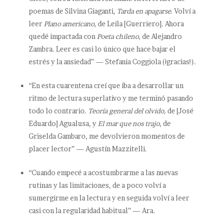
poemas de Silvina Giaganti,
Tarda en apagarse
. Volví a
leer
Plano americano,
de Leila [Guerriero]. Ahora
quedé impactada con
Poeta chileno
, de Alejandro
Zambra. Leer es casi lo único que hace bajar el
estrés y la ansiedad” — Stefania Coggiola (¡gracias!).
“En esta cuarentena creí que iba a desarrollar un
ritmo de lectura superlativo y me terminó pasando
todo lo contrario.
Teoría general del olvido,
de [José
Eduardo] Agualusa, y
El mar que nos trajo
, de
Griselda Gambaro, me devolvieron momentos de
placer lector” — Agustín Mazzitelli.
“Cuando empecé a acostumbrarme a las nuevas
rutinas y las limitaciones, de a poco volví a
sumergirme en la lectura y en seguida volví a leer
casi con la regularidad habitual” — Ara.