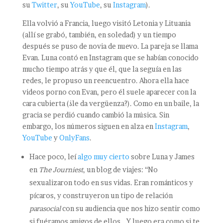
su
Twitter
, su
YouTube
, su
Instagram
).
Ella volvió a Francia, luego visitó Letonia y Lituania
(allí se grabó, también, en soledad) y un tiempo
después se puso de novia de nuevo. La pareja se llama
Evan. Luna contó en Instagram que se habían conocido
mucho tiempo atrás y que él, que la seguía en las
redes, le propuso un reencuentro. Ahora ella hace
videos porno con Evan, pero él suele aparecer con la
cara cubierta (¿le da vergüenza?). Como en un baile, la
gracia se perdió cuando cambió la música. Sin
embargo, los números siguen en alza en
Instagram
,
YouTube
y
OnlyFans
.
Hace poco, leí
algo muy cierto
sobre Luna y James
en
The Journiest
, un blog de viajes: “No
sexualizaron todo en sus vidas. Eran románticos y
pícaros, y construyeron un tipo de relación
parasocial
con su audiencia que nos hizo sentir como
si fuéramos amigos de ellos… Y luego era como si te