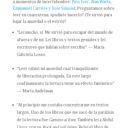
a momentos de incertidumbre:
Pico Iyer, Alan Watts,
Emmanuel Carrère y Sole Simond
. Preguntamos sobre
leer en cuarentena: ¿pudiste hacerlo? ¿Te sirvió para
bajar la ansiedad o el estrés?
“Leí mucho, sí. Me sirvió para escapar del mundo de
afuera y de mí. Leí libros y textos geniales y leí
escritores que hablan sobre escribir” — María
Gabriela Losso.
“Leer calmó mi ansiedad cual tranquilizante
de liberación prolongada. En este largo
confinamiento la lectura tiene un efecto fantástico”
— Marta Andelman.
“Al principio me costaba concentrarme en textos
largos. Uno de los libros que me sacó de la parálisis
de la lectura fue
Camino al Este
. También leí a Abdul
Cicco, con su
Rock and roll Islam.
Releí el libro de