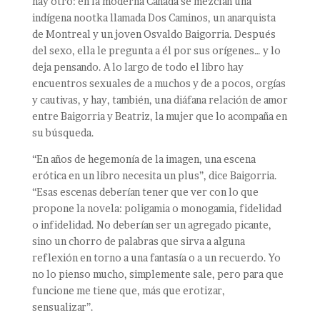
hay otro: en la moderna Canadá se mezclan una
indígena nootka llamada Dos Caminos, un anarquista
de Montreal y un joven Osvaldo Baigorria. Después
del sexo, ella le pregunta a él por sus orígenes… y lo
deja pensando. A lo largo de todo el libro hay
encuentros sexuales de a muchos y de a pocos, orgías
y cautivas, y hay, también, una diáfana relación de amor
entre Baigorria y Beatriz, la mujer que lo acompaña en
su búsqueda.
“En años de hegemonía de la imagen, una escena
erótica en un libro necesita un plus”, dice Baigorria.
“Esas escenas deberían tener que ver con lo que
propone la novela: poligamia o monogamia, fidelidad
o infidelidad. No deberían ser un agregado picante,
sino un chorro de palabras que sirva a alguna
reflexión en torno a una fantasía o a un recuerdo. Yo
no lo pienso mucho, simplemente sale, pero para que
funcione me tiene que, más que erotizar,
sensualizar”.