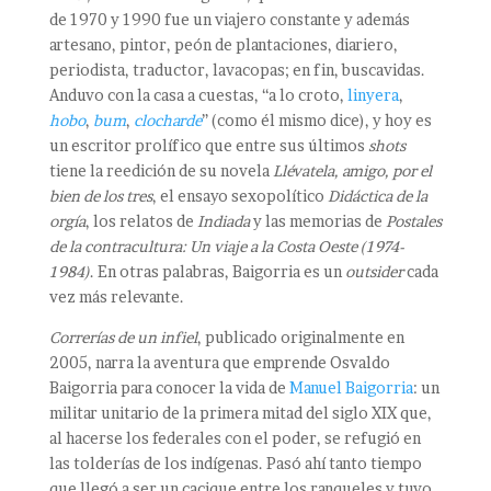
de 1970 y 1990 fue un viajero constante y además
artesano, pintor, peón de plantaciones, diariero,
periodista, traductor, lavacopas; en fin, buscavidas.
Anduvo con la casa a cuestas, “a lo croto,
linyera
,
hobo
,
bum
,
clocharde
” (como él mismo dice), y hoy es
un escritor prolífico que entre sus últimos
shots
tiene la reedición de su novela
Llévatela, amigo, por el
bien de los tres
, el ensayo sexopolítico
Didáctica de la
orgía
, los relatos de
Indiada
y las memorias de
Postales
de la contracultura: Un viaje a la Costa Oeste (1974-
1984)
. En otras palabras, Baigorria es un
outsider
cada
vez más relevante.
Correrías de un infiel
, publicado originalmente en
2005, narra la aventura que emprende Osvaldo
Baigorria para conocer la vida de
Manuel Baigorria
: un
militar unitario de la primera mitad del siglo XIX que,
al hacerse los federales con el poder, se refugió en
las tolderías de los indígenas. Pasó ahí tanto tiempo
que llegó a ser un cacique entre los ranqueles y tuvo