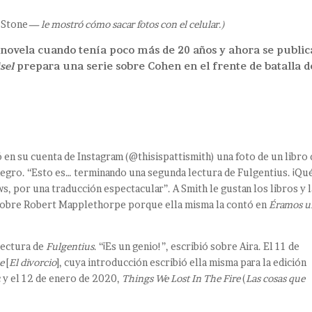
 Stone
— le mostró cómo sacar fotos con el celular.)
novela cuando tenía poco más de 20 años y ahora se public
sel
prepara una serie sobre Cohen en el frente de batalla d
ó en su cuenta de Instagram (@thisispattismith) una foto de un libro
é negro. “Esto es… terminando una segunda lectura de Fulgentius. ¡Qu
ews, por una traducción espectacular”. A Smith le gustan los libros y 
 sobre Robert Mapplethorpe porque ella misma la contó en
Éramos u
lectura de
Fulgentius
. “¡Es un genio!”, escribió sobre Aira. El 11 de
e
[
El divorcio
], cuya introducción escribió ella misma para la edición
c y el 12 de enero de 2020,
Things We Lost In The Fire
(
Las cosas que