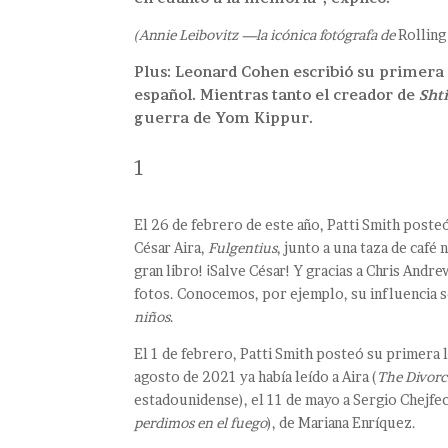
(Annie Leibovitz —la icónica fotógrafa de
Rolling
Plus: Leonard Cohen escribió su primera 
español. Mientras tanto el creador de
Shti
guerra de Yom Kippur.
1
El 26 de febrero de este año, Patti Smith poste
César Aira,
Fulgentius
, junto a una taza de caf
gran libro! ¡Salve César! Y gracias a Chris Andr
fotos. Conocemos, por ejemplo, su influencia
niños
.
El 1 de febrero, Patti Smith posteó su primera 
agosto de 2021 ya había leído a Aira (
The Divorc
estadounidense), el 11 de mayo a Sergio Chejfe
perdimos en el fuego
), de Mariana Enríquez.