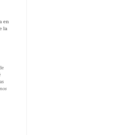
a en
e la
 de
é
las
nos