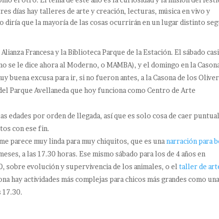
tres días hay talleres de arte y creación, lecturas, música en vivo y
o diría que la mayoría de las cosas ocurrirán en un lugar distinto se
 Alianza Francesa y la Biblioteca Parque de la Estación. El sábado cas
 se le dice ahora al Moderno, o MAMBA), y el domingo en la Cason
muy buena excusa para ir, si no fueron antes, a la Casona de los Oliver
o del Parque Avellaneda que hoy funciona como Centro de Arte
las edades por orden de llegada, así que es solo cosa de caer puntual
tos con ese fin.
me parece muy linda para muy chiquitos, que es una
narración para 
meses, a las 17.30 horas. Ese mismo sábado para los de 4 años en
0, sobre evolución y supervivencia de los animales, o el
taller de art
sona hay actividades más complejas para chicos más grandes como un
s 17.30.