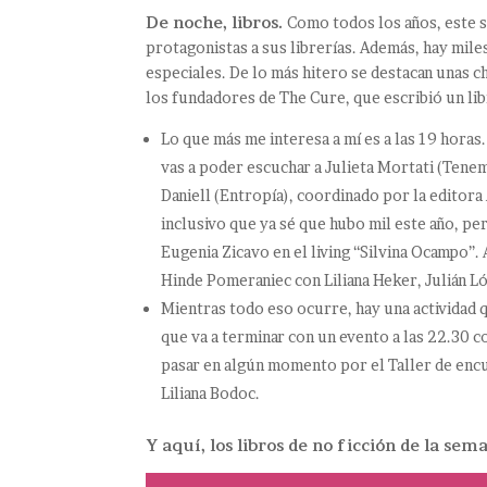
De noche, libros.
Como todos los años, este s
protagonistas a sus librerías. Además, hay mile
especiales. De lo más hitero se destacan unas 
los fundadores de The Cure, que escribió un lib
Lo que más me interesa a mí es a las 19 horas.
vas a poder escuchar a Julieta Mortati (Tenem
Daniell (Entropía), coordinado por la editora
inclusivo que ya sé que hubo mil este año, p
Eugenia Zicavo en el living “Silvina Ocampo”. 
Hinde Pomeraniec con Liliana Heker, Julián Ló
Mientras todo eso ocurre, hay una actividad q
que va a terminar con un evento a las 22.30
pasar en algún momento por el Taller de encu
Liliana Bodoc.
Y aquí, los libros de no ficción de la sem