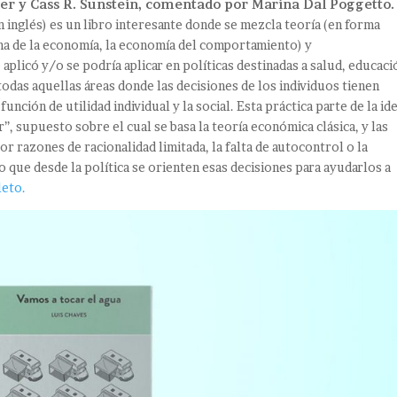
r y Cass R. Sunstein, comentado por Marina Dal Poggetto
 inglés) es un libro interesante donde se mezcla teoría (en forma
ama de la economía, la economía del comportamiento) y
plicó y/o se podría aplicar en políticas destinadas a salud, educaci
odas aquellas áreas donde las decisiones de los individuos tienen
unción de utilidad individual y la social. Esta práctica parte de la id
r”, supuesto sobre el cual se basa la teoría económica clásica, y las
r razones de racionalidad limitada, la falta de autocontrol o la
o que desde la política se orienten esas decisiones para ayudarlos a
leto.