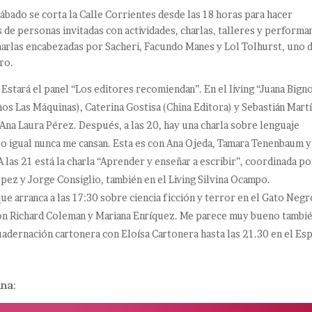
ábado se corta la Calle Corrientes desde las 18 horas para hacer
s de personas invitadas con actividades, charlas, talleres y performa
charlas encabezadas por Sacheri, Facundo Manes y Lol Tolhurst, uno 
ro.
 Estará el panel “Los editores recomiendan”. En el living “Juana Bign
os Las Máquinas), Caterina Gostisa (China Editora) y Sebastián Mart
 Ana Laura Pérez. Después, a las 20, hay una charla sobre lenguaje
ero igual nunca me cansan. Esta es con Ana Ojeda, Tamara Tenenbaum y
A las 21 está la charla “Aprender y enseñar a escribir”, coordinada po
pez y Jorge Consiglio, también en el Living Silvina Ocampo.
ue arranca a las 17:30 sobre ciencia ficción y terror en el Gato Negr
 con Richard Coleman y Mariana Enríquez. Me parece muy bueno tambi
adernación cartonera con Eloísa Cartonera hasta las 21.30 en el Es
ana
: