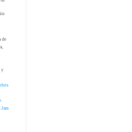
gún
i
a de
a,
 y
bebés
e
a
Jam