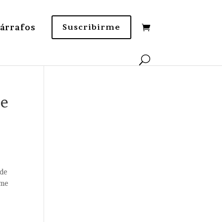
Párrafos
Suscribirme
je
 de
 me