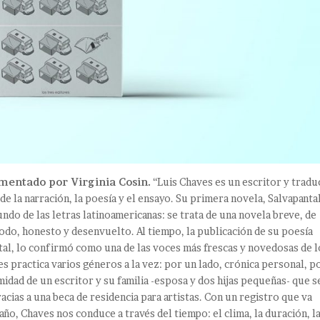
omentado por Virginia Cosin.
“Luis Chaves es un escritor y tradu
e la narración, la poesía y el ensayo. Su primera novela, Salvapantal
do de las letras latinoamericanas: se trata de una novela breve, de
odo, honesto y desenvuelto. Al tiempo, la publicación de su poesía
tal, lo confirmó como una de las voces más frescas y novedosas de l
s practica varios géneros a la vez: por un lado, crónica personal, p
imidad de un escritor y su familia -esposa y dos hijas pequeñas- que s
racias a una beca de residencia para artistas. Con un registro que va
año, Chaves nos conduce a través del tiempo: el clima, la duración, l