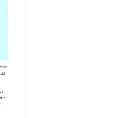
ctor
las,
os
or el
e
a