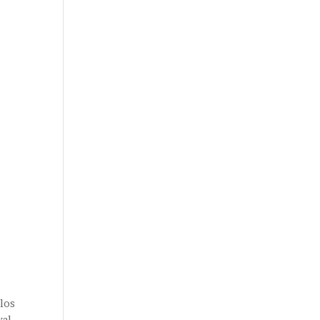
 los
val