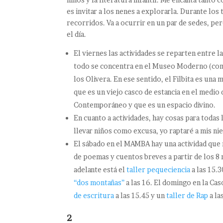
es invitar a los nenes a explorarla. Durante los 
recorridos. Va a ocurrir en un par de sedes, per
el día.
El viernes las actividades se reparten entre la
todo se concentra en el Museo Moderno (como
los Olivera. En ese sentido, el Filbita es una 
que es un viejo casco de estancia en el medi
Contemporáneo y que es un espacio divino.
En cuanto a actividades, hay cosas para todas 
llevar niños como excusa, yo raptaré a mis nie
El sábado en el MAMBA hay una actividad que 
de poemas y cuentos breves a partir de los 8 
adelante está el
taller pequeciencia
a las 15.3
“dos montañas”
a las 16. El domingo en la Ca
de escritura
a las 15.45 y un
taller de Rap
a la
2