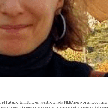
 del futuro.
El Filbita es nuestro amado FILBA pero orientado hacia
como el otro. El tema de este año es la curiosidad y la misión del festi