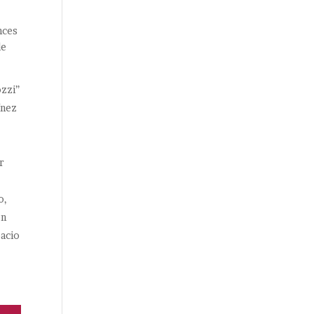
nces
de
ozzi”
ínez
r
o,
én
pacio