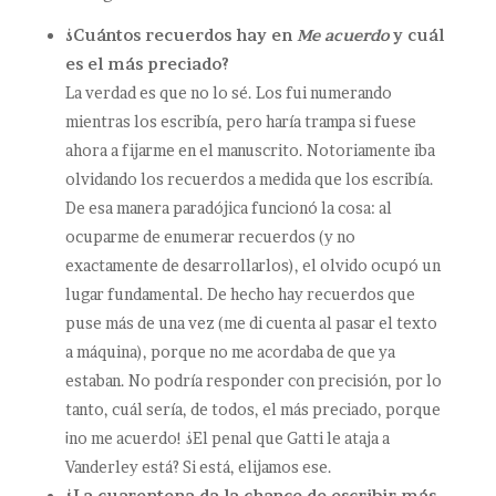
¿Cuántos recuerdos hay en
Me acuerdo
y cuál
es el más preciado?
La verdad es que no lo sé. Los fui numerando
mientras los escribía, pero haría trampa si fuese
ahora a fijarme en el manuscrito. Notoriamente iba
olvidando los recuerdos a medida que los escribía.
De esa manera paradójica funcionó la cosa: al
ocuparme de enumerar recuerdos (y no
exactamente de desarrollarlos), el olvido ocupó un
lugar fundamental. De hecho hay recuerdos que
puse más de una vez (me di cuenta al pasar el texto
a máquina), porque no me acordaba de que ya
estaban. No podría responder con precisión, por lo
tanto, cuál sería, de todos, el más preciado, porque
¡no me acuerdo! ¿El penal que Gatti le ataja a
Vanderley está? Si está, elijamos ese.
¿La cuarentena da la chance de escribir más