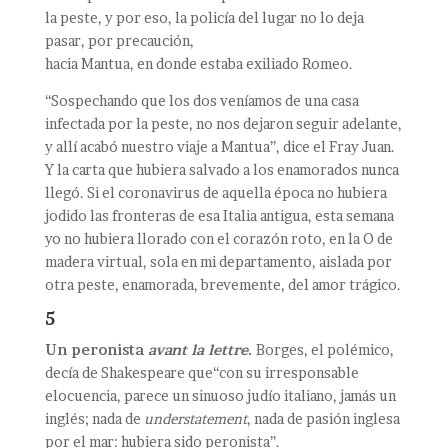
la peste, y por eso, la policía del lugar no lo deja
pasar, por precaución,
hacia Mantua, en donde estaba exiliado Romeo.
“Sospechando que los dos veníamos de una casa
infectada por la peste, no nos dejaron seguir adelante,
y allí acabó nuestro viaje a Mantua”, dice el Fray Juan.
Y la carta que hubiera salvado a los enamorados nunca
llegó. Si el coronavirus de aquella época no hubiera
jodido las fronteras de esa Italia antigua, esta semana
yo no hubiera llorado con el corazón roto, en la O de
madera virtual, sola en mi departamento, aislada por
otra peste, enamorada, brevemente, del amor trágico.
5
Un peronista
avant la lettre
.
Borges, el polémico,
decía de Shakespeare que“con su irresponsable
elocuencia, parece un sinuoso judío italiano, jamás un
inglés; nada de
understatement
, nada de pasión inglesa
por el mar: hubiera sido peronista”.