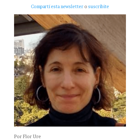
Compartí esta newsletter
o
suscribite
Por
Flor Ure