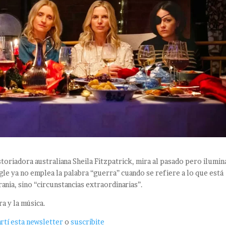
istoriadora australiana Sheila Fitzpatrick, mira al pasado pero ilumin
le ya no emplea la palabra “guerra” cuando se refiere a lo que está
nia, sino “circunstancias extraordinarias”.
ra y la música.
tí esta newsletter
o
suscribite