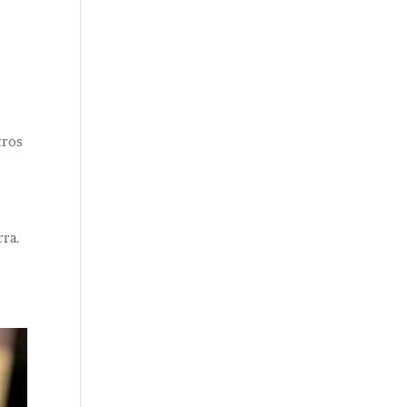
tros
rra.