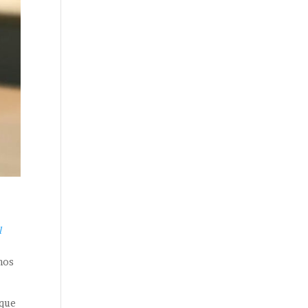
l
anos
 que