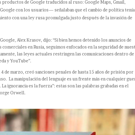
os productos de Google traducidos al ruso: Google Maps, Gmail,
 Google con los usuarios— señalaban que el cambio de política tenía
ento con una ley rusa promulgada justo después de la invasión de
Google, Alex Krasov, dijo: “Si bien hemos detenido los anuncios de
es comerciales en Rusia, seguimos enfocados en la seguridad de nues
amente, las leyes actuales restringen las comunicaciones dentro de
ueda y YouTube”.
l 4 de marzo, creó sanciones penales de hasta 15 años de prisión por
ruso. La manipulación del lenguaje es un frente más en cualquier gue
d. La ignorancia es la fuerza”: estas son las palabras grabadas en el
eorge Orwell.