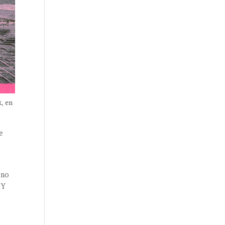
, en
e
 no
 Y