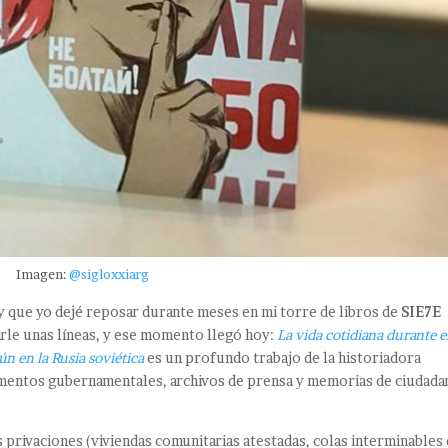
Imagen:
@sigloxxiarg
y que yo dejé reposar durante meses en mi torre de libros de
SIE7E
le unas líneas, y ese momento llegó hoy:
La vida cotidiana durante e
ún en la Rusia soviética
es un profundo trabajo de la historiadora
cumentos gubernamentales, archivos de prensa y memorias de ciudad
s privaciones (viviendas comunitarias atestadas, colas interminables