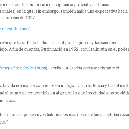
nticos trámites burocráticos, vigilancia policial y sistemas
nales) en la que, sin embargo, también había una expectativa hacia 
 las purgas de 1937.
 el estalinismo’
ión que ha sufrido la Rusia actual por la guerra y las sanciones
ejo. A fin de cuentas, Putin nació en 1952, con Stalin aún en el poder
story of the Soviet Union
) escribe en
La vida cotidiana durante el
 la vida normal se convierte en un lujo. La turbulencia y las dificul
ad al punto de convertirla en algo por lo que los ciudadanos soviét
ructuosa.”
ta era una especie cuyas habilidades más desarrolladas incluían caza
ano.”