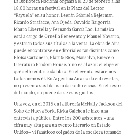
La Biblioteca Nacional organiza el 23 de febrero a las
18.00 horas un festival en la Plaza del Lector
“Rayuela” en su honor. Leerán Gabriela Bejerman,
Ricardo Strafacce, Ana Ojeda, Osvaldo Baigorria,
Mauro Libertella y Fernanda García Lao. La música
está a cargo de Ornella Benevento y Manuel Navarro,
y estarán todos sus títulos a la venta. La obra de Aira
puede encontrarse en editoriales tan distintas como
Eloísa Cartonera, Blatt & Ríos, Mansalva, Emecé o
Literatura Random House. Y no es al azar: él elige en
qué sello editar cada libro. En el evento estaremos
todos menos él. En Argentina Aira no da entrevistas,
no presenta sus libros ni da conferencias. En el resto
del mundo, no puede darse esos gustos.
Una vez, en el 2015 en la librería McNally Jackson del
Soho de Nueva York, Rivka Galchen le hizo una
entrevista pública. Entre los 200 asistentes –una
cifra muy alta para un evento literario en Estado
Unidos– vi fanáticos colgados de la escalera tomando