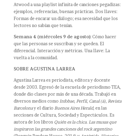
Atwood a una playlist infinita de canciones pegadizas:
ejemplos, referencias, buenas prácticas. Dos llaves:
Formas de encarar un diálogo; esa necesidad que los
lectores no sabían que tenían.
Semana 4 (miércoles 9 de agosto):
Cómo hacer
que las personas se suscriban y se queden. El
diferencial. Interacción y métricas. Una llave: La
vuelta a la comunidad.
SOBRE AGUSTINA LARREA
Agustina Larrea es periodista, editora y docente
desde 2003. Egresó de la escuela de periodismo TEA,
donde dio clases por más de una década. Trabajó en
diversos medios como
Infobae
,
Perfil
,
Canal (á)
,
Revista
Barcelona
y el diario
Buenos Aires Herald
, en las
secciones de Cultura, Sociedad y Espectáculos. Es
autora de los libros
Quién es la chica. Las musas que
inspiraron las grandes canciones del rock argentino
(Penguin Random House, 2014) y
Antártida. Historias