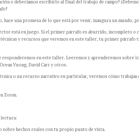
ción o deberíamos escribirlo al final del trabajo de campo? ¿Debem
afo?
o, hace una promesa de lo que está por venir, inaugura un mundo, pr
lector está en juego. Si el primer párrafo es aburrido, incompleto o 
 técnicas y recursos que veremos en este taller, tu primer párrafo 
e responderemos en este taller. Leeremos y aprenderemos sobre los 
 Ocean Vuong, David Carr y otros.
técnica o un recurso narrativo en particular, veremos cómo trabajan
con Zoom.
 lectura:
o sobre hechos reales con tu propio punto de vista.