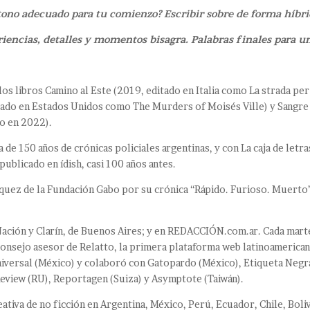
ono adecuado para tu comienzo? Escribir sobre de forma híbrid
iencias, detalles y momentos bisagra. Palabras finales para 
 los libros Camino al Este (2019, editado en Italia como La strada per
tado en Estados Unidos como The Murders of Moisés Ville) y Sangre
o en 2022).
 de 150 años de crónicas policiales argentinas, y con La caja de letra
blicado en ídish, casi 100 años antes.
quez de la Fundación Gabo por su crónica “Rápido. Furioso. Muerto”,
 Nación y Clarín, de Buenos Aires; y en REDACCIÓN.com.ar. Cada mart
consejo asesor de Relatto, la primera plataforma web latinoamerica
iversal (México) y colaboró con Gatopardo (México), Etiqueta Negra
Review (RU), Reportagen (Suiza) y Asymptote (Taiwán).
eativa de no ficción en Argentina, México, Perú, Ecuador, Chile, Bol