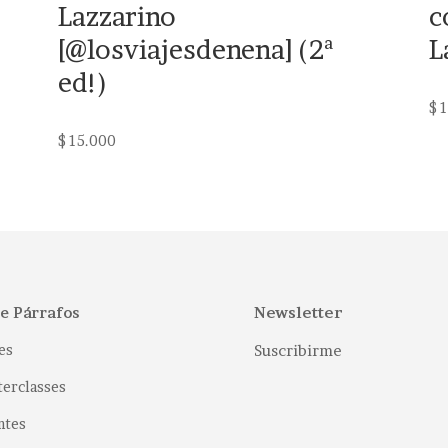
Lazzarino
c
[@losviajesdenena] (2ª
L
ed!)
$
1
$
15.000
Newsletter
7e Párrafos
es
Suscribirme
erclasses
ntes