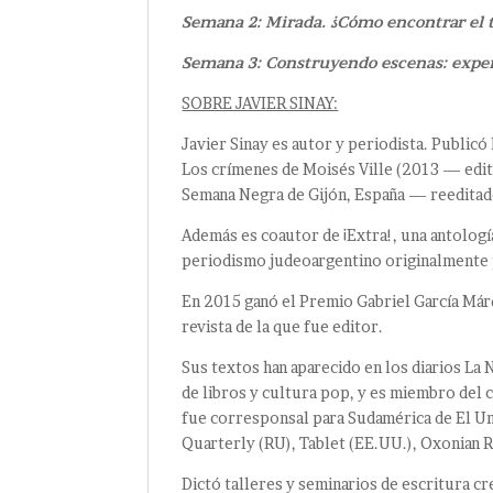
Semana 2: Mirada. ¿Cómo encontrar el t
Semana 3: Construyendo escenas: exper
SOBRE JAVIER SINAY:
Javier Sinay es autor y periodista. Publicó
Los crímenes de Moisés Ville (2013 — edi
Semana Negra de Gijón, España — reeditad
Además es coautor de ¡Extra!, una antología
periodismo judeoargentino originalmente pu
En 2015 ganó el Premio Gabriel García Már
revista de la que fue editor.
Sus textos han aparecido en los diarios La
de libros y cultura pop, y es miembro del 
fue corresponsal para Sudamérica de El Un
Quarterly (RU), Tablet (EE.UU.), Oxonian 
Dictó talleres y seminarios de escritura cr