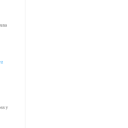
 una
oss y