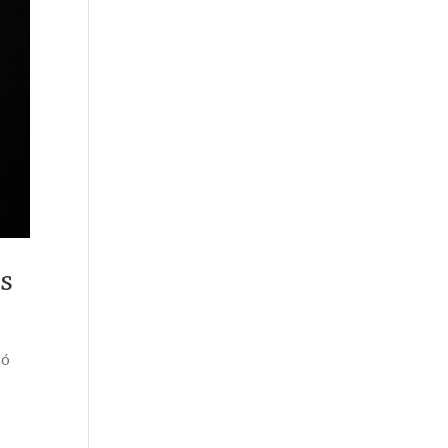
os
só